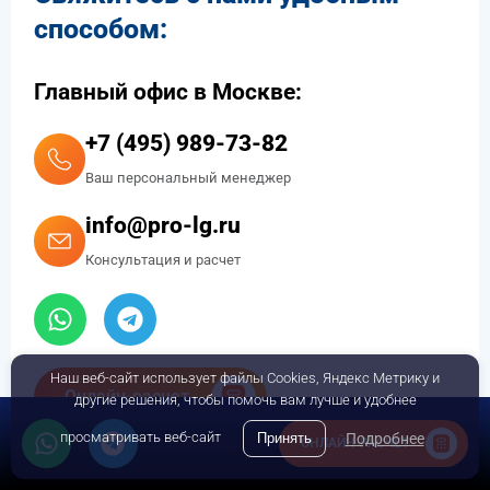
Страхование грузов
Складские услуги
1. География доставки
Страна и город отправки
Страна и город получателя груза
Наш веб-сайт использует файлы Cookies, Яндекс Метрику и
другие решения, чтобы помочь вам лучше и удобнее
просматривать веб-сайт
Принять
Подробнее
ОНЛАЙН-РАСЧЕТ
2. Особенности груза