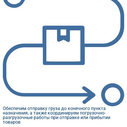
Планируем наиболее оптимальные и удобные
маршруты, которые будут самыми быстрыми и
экономическими. Можем учесть требования и
пожелания заказчика
Сотрудничаем с лучшими перевозчиками, что дает
гарантию надежности выполнения грузоперевозки.
Товар будет доставлен по нужному адресу в указанные
сроки