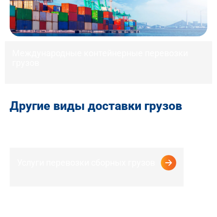
таможенных пошлин
Как мы работаем
1
Заявка
Запрос на расчёт доставки (обратный звонок, заявка).
С вами свяжется логист
2
Анализ и расчет
Предоставление расчета согласно Вашему запросу
3
Договор
Заключение договора между клиентом и таможенным
представителем после расчета. Оплата
4
Согласование условий
Предоставление клиентом необходимых документов
5
Организация перевозки
Осуществление доставки
6
Доставка и отчетность