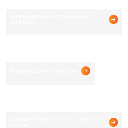
Оформление декларации на товары. Томоженная
очистка
7
Перевозка груза
Доставка груза клиенту
8
Закрытие документов
Предоставление закрывающих документов
Начните с нами
И мы все подробно расскажем
+7 (495) 989-73-82
Виды перевозок