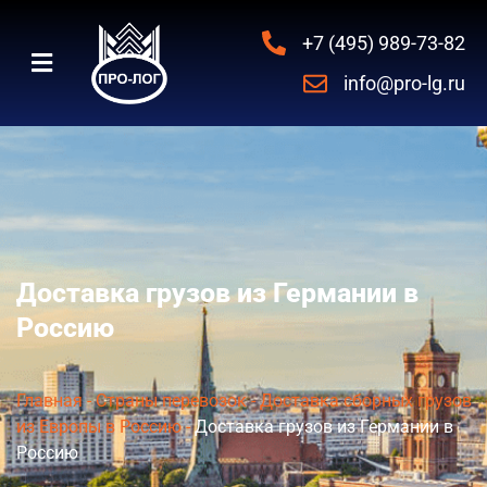
+7 (495) 989-73-82
info@pro-lg.ru
Доставка грузов из Германии в
Россию
Главная
-
Страны перевозок
-
Доставка сборных грузов
из Европы в Россию
-
Доставка грузов из Германии в
Россию