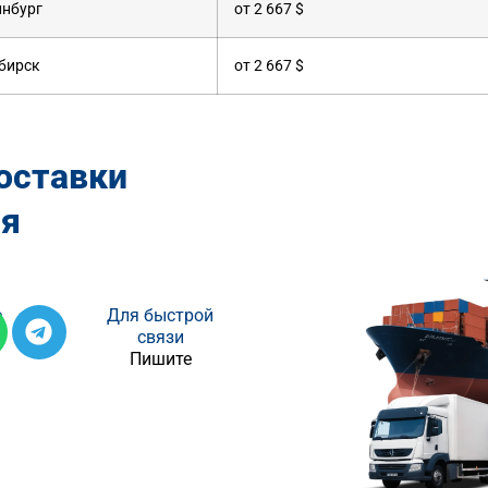
инбург
от 2 667 $
бирск
от 2 667 $
оставки
ня
е
Для быстрой
связи
Пишите