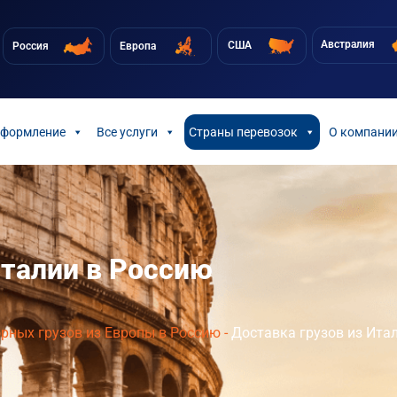
Австралия
США
Россия
Европа
оформление
Все услуги
Страны перевозок
О компани
Италии в Россию
рных грузов из Европы в Россию
-
Доставка грузов из Ита