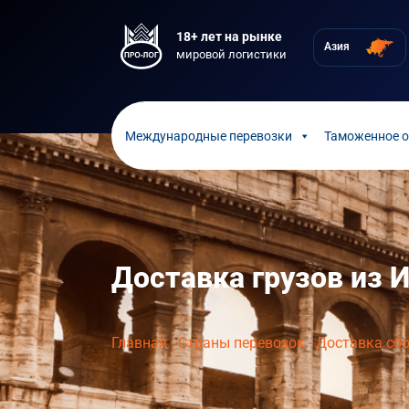
18+ лет на рынке
Азия
мировой логистики
Международные перевозки
Таможенное 
Доставка грузов из 
Главная
-
Страны перевозок
-
Доставка сбо