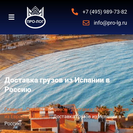
+7 (495) 989-73-82
info@pro-lg.ru
Доставка грузов из Испании в
Россию
Главная
-
Страны перевозок
-
Доставка сборных грузов
из Европы в Россию
-
Доставка грузов из Испании в
Россию