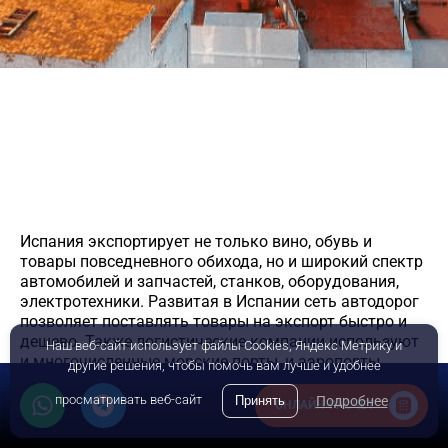
Доставка сборных грузов из Испании
Испания экспортирует не только вино, обувь и
товары повседневного обихода, но и широкий спектр
автомобилей и запчастей, станков, оборудования,
электротехники. Развитая в Испании сеть автодорог
позволяет поставлять товары на экспорт быстро и
дешево. Также логистические компании используют
Наш веб-сайт использует файлы Cookies, Яндекс Метрику и
и многочисленные морские порты, и аэропорты
другие решения, чтобы помочь вам лучше и удобнее
страны.
просматривать веб-сайт
Принять
Подробнее
ОНЛАЙН-РАСЧЕТ
Доставка сборных грузов из