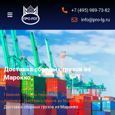
+7 (495) 989-73-82
info@pro-lg.ru
Доставка сборных грузов из
Марокко
Главная
-
Страны перевозок
-
Доставка грузов из
Америки
-
Доставка грузов из Марокко в Россию
-
Доставка сборных грузов из Марокко