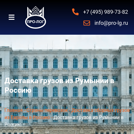
+7 (495) 989-73-82
info@pro-lg.ru
Доставка грузов из Румынии в
Россию
Главная
-
Страны перевозок
-
Доставка сборных грузов
из Европы в Россию
-
Доставка грузов из Румынии в
Россию