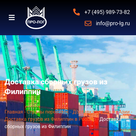
+7 (495) 989-73-82
info@pro-lg.ru
Доставка сборных грузов из
Филиппин
Главная
-
Страны перевозок
-
Доставка грузов из Азии
-
Доставка грузов из Филиппин в Россию
-
Доставка
сборных грузов из Филиппин