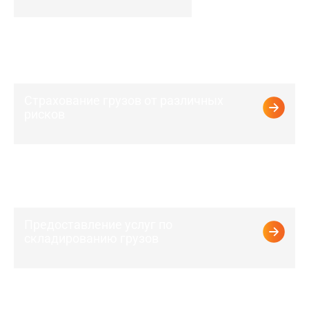
Страхование грузов от различных
рисков
Предоставление услуг по
складированию грузов