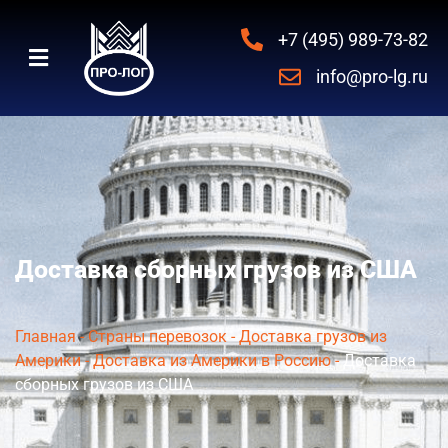
+7 (495) 989-73-82
info@pro-lg.ru
Доставка сборных грузов из США
Главная
-
Страны перевозок
-
Доставка грузов из
Америки
-
Доставка из Америки в Россию
-
Доставка
сборных грузов из США