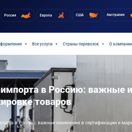
Австралия
США
Россия
Европа
оформление
Все услуги
Страны перевозок
О компани
 импорта в Россию: важные 
кировке товаров
порта в Россию: важные изменения в сертификации и мар