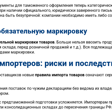
ументы для таможенного оформления теперь категоричес
ри наличии официального, юридически заверенного письм
на быть безупречной: компании необходимо иметь либо со
 обязательную маркировку
тельной маркировки товаров
. Больше нельзя ввозить про
 складе, перед розничной продажей и т.д.). Вся подлежа
одами маркировки.
импортеров: риски и последст
поставщиков новые
правила импорта товаров
означают сер
ия поставок по чужим декларациям без ведома их владел
ором.
 предтаможенной подготовки усложняется. Импортерам пр
и консолидационных складах до пересечения границы РФ