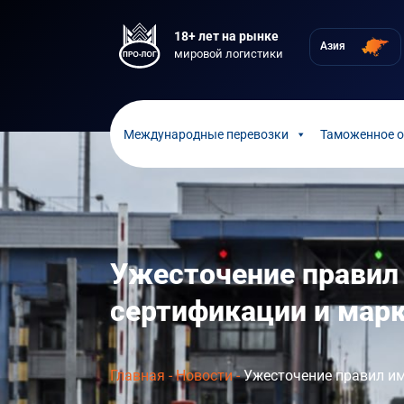
18+ лет на рынке
Азия
мировой логистики
Международные перевозки
Таможенное 
Ужесточение правил
сертификации и мар
Главная
-
Новости
-
Ужесточение правил им