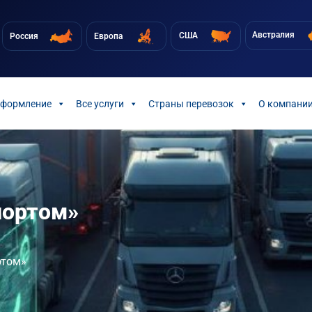
Австралия
США
Россия
Европа
оформление
Все услуги
Страны перевозок
О компани
портом»
ртом»