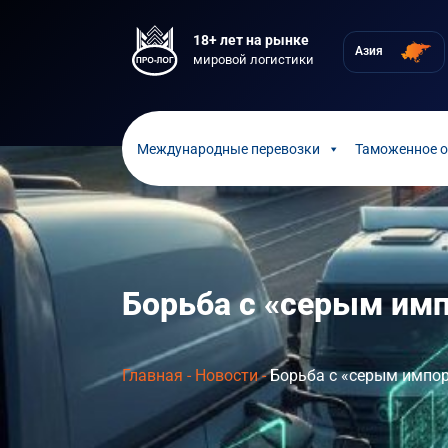
18+ лет на рынке
Азия
мировой логистики
Международные перевозки
Таможенное 
Борьба с «серым им
Главная
-
Новости
-
Борьба с «серым импо