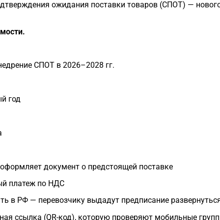
одтверждения ожидания поставки товаров (СПОТ) — новог
омости.
недрение СПОТ в 2026–2028 гг.
ый год
а
 оформляет документ о предстоящей поставке
ый платеж по НДС
ть в РФ — перевозчику выдадут предписание развернутьс
ная ссылка (QR-код), которую проверяют мобильные груп