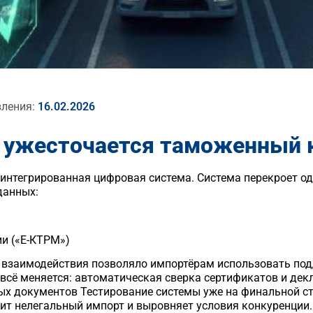
вления:
16.02.2026
ии ужесточается таможенный 
т интегрированная цифровая система. Система перекроет о
данных:
ии («Е-КТРМ»)
о взаимодействия позволяло импортёрам использовать по
 всё меняется: автоматическая сверка сертификатов и дек
х документов Тестирование системы уже на финальной ст
атит нелегальный импорт и выровняет условия конкуренции.