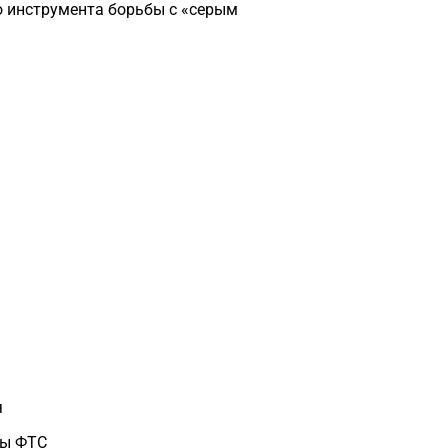
о инструмента борьбы с «серым
я
пы ФТС