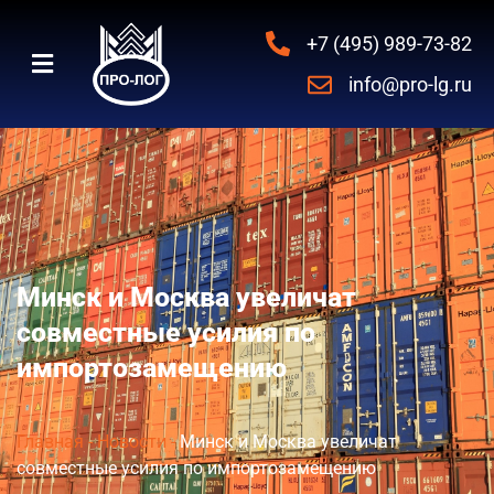
+7 (495) 989-73-82
info@pro-lg.ru
Минск и Москва увеличат
совместные усилия по
импортозамещению
Главная
-
Новости
-
Минск и Москва увеличат
совместные усилия по импортозамещению