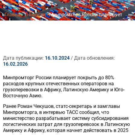
Главная
-
Новости
-
Минпромторг России планирует
покрыть до 80% расходов крупных отечественных
операторов на грузоперевозки в Африку, Латинскую
Америку и Юго-Восточную Азию.
Дата публикации:
16.10.2024
/ Дата обновления:
16.02.2026
Минпромторг России планирует покрыть до 80%
расходов крупных отечественных операторов на
грузоперевозки в Африку, Латинскую Америку и Юго-
Восточную Азию.
Ранее Роман Чекушов, статс-секретарь и замглавы
Минпромторга, в интервью ТАСС сообщил, что
министерство разрабатывает систему субсидирования
логистических затрат для грузоперевозок в Латинскую
Америку и Африку, которая начнет действовать в 2025