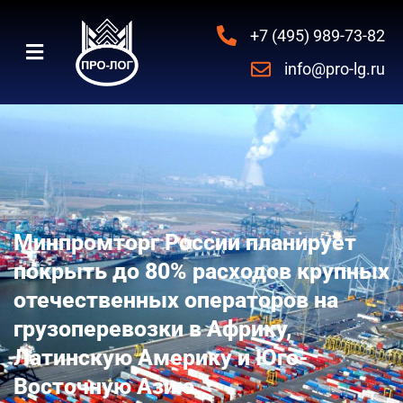
+7 (495) 989-73-82
info@pro-lg.ru
Минпромторг России планирует
покрыть до 80% расходов крупных
отечественных операторов на
грузоперевозки в Африку,
Латинскую Америку и Юго-
Восточную Азию.